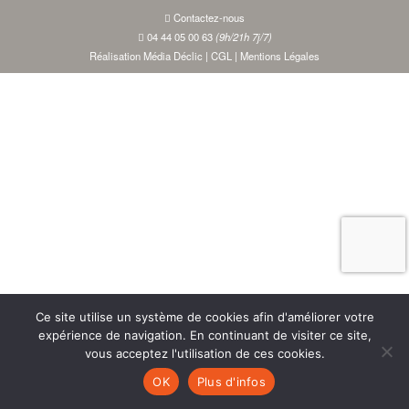
Contactez-nous
04 44 05 00 63
(9h/21h 7j/7)
Réalisation Média Déclic
|
CGL
|
Mentions Légales
Ce site utilise un système de cookies afin d'améliorer votre
expérience de navigation. En continuant de visiter ce site,
vous acceptez l'utilisation de ces cookies.
OK
Plus d'infos