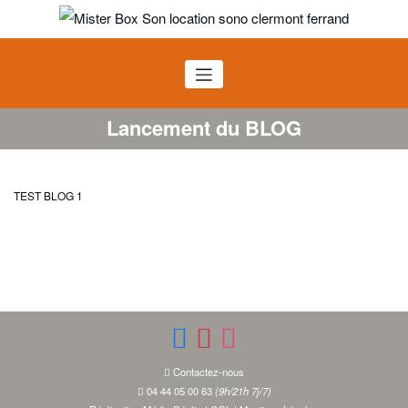
Aller
au
Mister BOX SON
contenu
Location sono Clermont Ferrand
Lancement du BLOG
TEST BLOG 1
Contactez-nous
04 44 05 00 63
(9h/21h 7j/7)