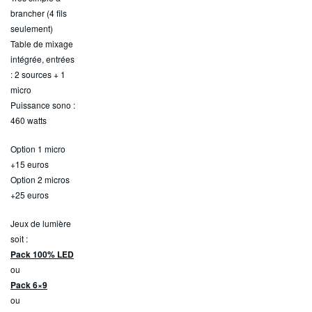
brancher (4 fils
seulement)
Table de mixage
intégrée, entrées
: 2 sources + 1
micro
Puissance sono :
460 watts
Option 1 micro
+15 euros
Option 2 micros
+25 euros
Jeux de lumière
soit :
Pack 100% LED
ou
Pack 6×9
ou