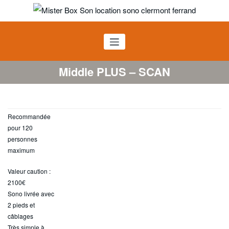
Aller
au
Mister BOX SON
contenu
Location sono Clermont Ferrand
Middle PLUS – SCAN
Recommandée
pour 120
personnes
maximum
Valeur caution :
2100€
Sono livrée avec
2 pieds et
câblages
Très simple à