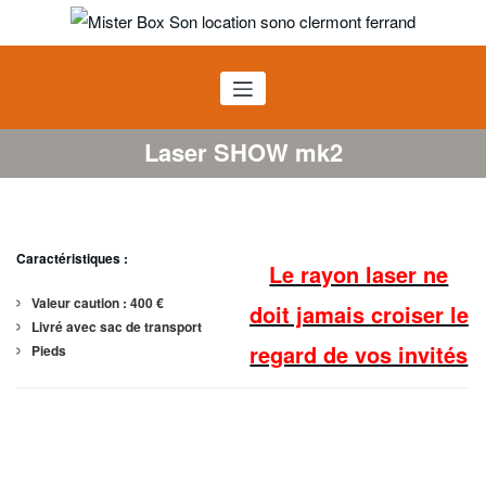
Aller
au
Mister BOX SON
contenu
Location sono Clermont Ferrand
Laser SHOW mk2
Caractéristiques :
Le rayon laser ne
Valeur caution : 400 €
doit jamais croiser le
Livré avec sac de transport
regard de vos invités
Pieds