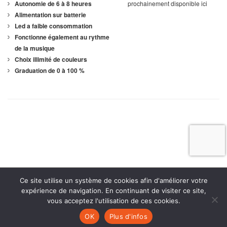
prochainement disponible ici
Autonomie de 6 à 8 heures
Alimentation sur batterie
Led a faible consommation
Fonctionne également au rythme
de la musique
Choix illimité de couleurs
Graduation de 0 à 100 %
Ce site utilise un système de cookies afin d'améliorer votre
expérience de navigation. En continuant de visiter ce site,
vous acceptez l'utilisation de ces cookies.
Contactez-nous
04 44 05 00 63
(9h/21h 7j/7)
OK
Plus d'infos
Réalisation Média Déclic
|
CGL
|
Mentions Légales