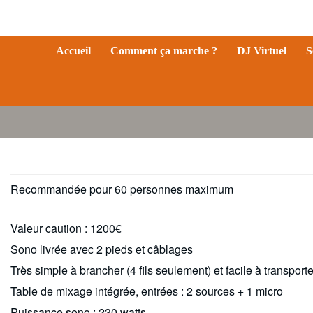
Aller
au
Mister BOX SON
Location sono Clermont Ferrand
contenu
Accueil
Comment ça marche ?
DJ Virtuel
S
Recommandée pour 60 personnes maximum
Valeur caution : 1200€
Sono livrée avec 2 pieds et câblages
Très simple à brancher (4 fils seulement) et facile à transporte
Table de mixage intégrée, entrées : 2 sources + 1 micro
Puissance sono : 230 watts